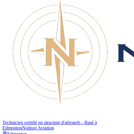
Technicien certifié en structure d'aéronefs - Basé à
Edmonton
Nolinor Aviation
Edmonton