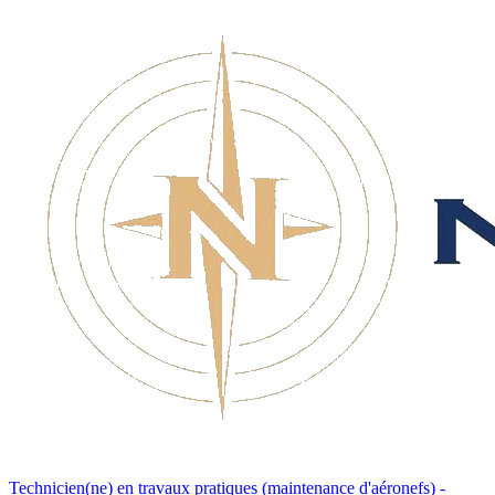
Technicien(ne) en travaux pratiques (maintenance d'aéronefs) -