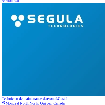
Montréal
Technicien de maintenance d'aéronefs
Gestal
Montreal North North, Québec, Canada