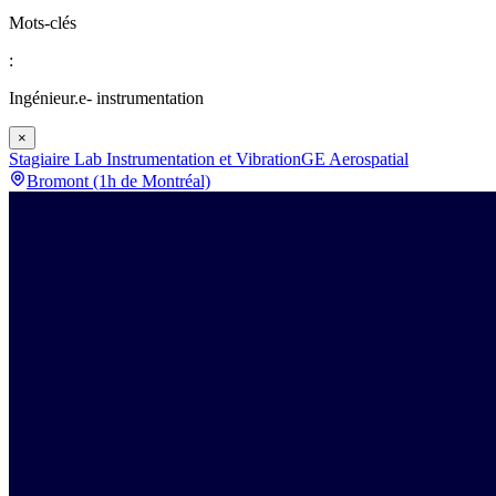
Mots-clés
:
Ingénieur.e- instrumentation
×
Stagiaire Lab Instrumentation et Vibration
GE Aerospatial
Bromont (1h de Montréal)