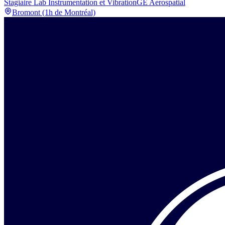
Stagiaire Lab Instrumentation et Vibration
GE Aerospatial
Bromont (1h de Montréal)