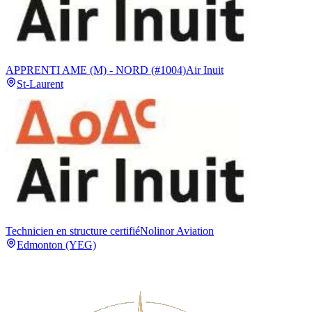
APPRENTI AME (M) - NORD (#1004)
Air Inuit
St-Laurent
Technicien en structure certifié
Nolinor Aviation
Edmonton (YEG)