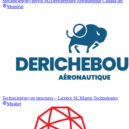
Mécanicien(ne) prévol M2
Derichebourg Aéronautique Canada Inc
Montréal
Technicien(ne) en structures – Licence S
L3Harris Technologies
Mirabel