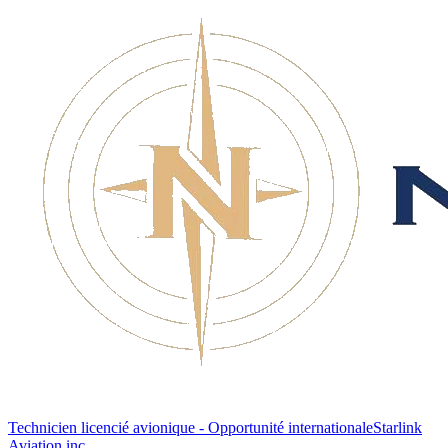
Technicien licencié avionique - Opportunité internationale
Starlink
Aviation inc