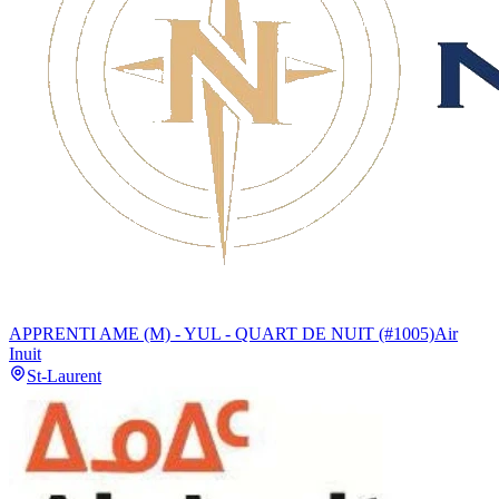
APPRENTI AME (M) - YUL - QUART DE NUIT (#1005)
Air
Inuit
St-Laurent