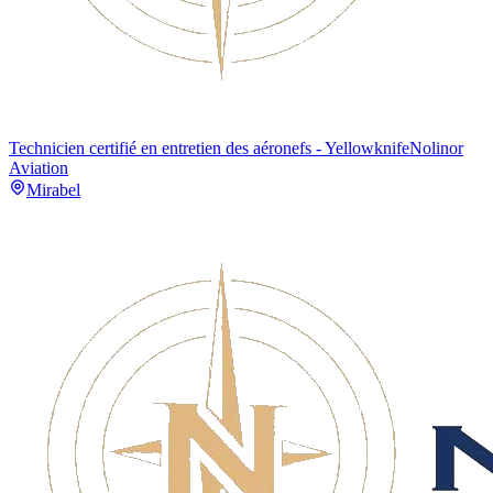
Technicien certifié en entretien des aéronefs - Yellowknife
Nolinor
Aviation
Mirabel