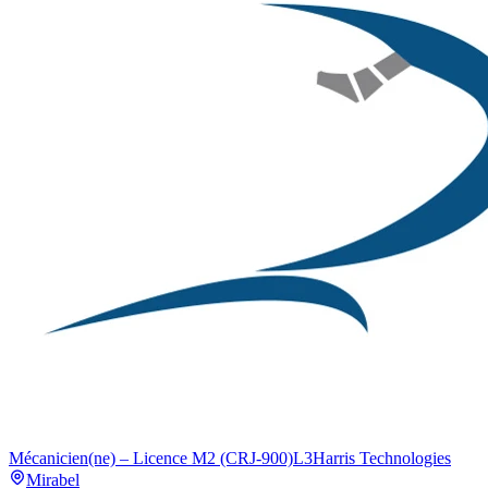
Mécanicien(ne) – Licence M2 (CRJ-900)
L3Harris Technologies
Mirabel