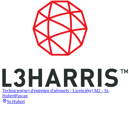
Technicien(ne) d'entretien d'aéronefs - Licencié(e) M2 - St-
Hubert
Pascan
St-Hubert