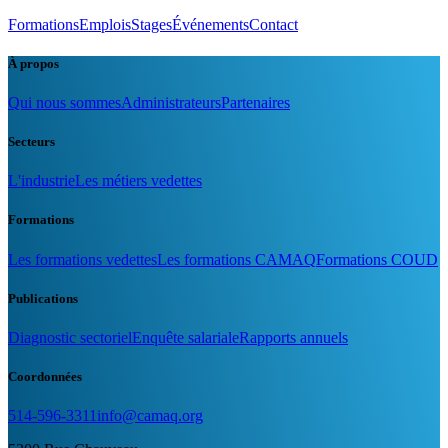
Formations
Emplois
Stages
Événements
Contact
À propos
Qui nous sommes
Administrateurs
Partenaires
Secteurs
L'industrie
Les métiers vedettes
Formations
Les formations vedettes
Les formations CAMAQ
Formations COUD
Publications
Diagnostic sectoriel
Enquête salariale
Rapports annuels
Coordonnées
514-596-3311
info@camaq.org