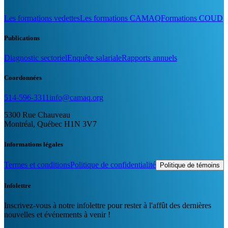
Les formations vedettes
Les formations CAMAQ
Formations COUD
Publications
Diagnostic sectoriel
Enquête salariale
Rapports annuels
Coordonnées
514-596-3311
info@camaq.org
5300 Rue Chauveau
Montréal, Québec H1N 3V7
Informations légales
Termes et conditions
Politique de confidentialité
Politique de témoins
Infolettre
Inscrivez-vous à notre infolettre pour rester à l'affût des dernières
nouvelles et événements à venir !