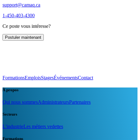
support@camaq.ca
1-450-403-4300
Ce poste vous intéresse?
Postuler maintenant
Formations
Emplois
Stages
Événements
Contact
À propos
Qui nous sommes
Administrateurs
Partenaires
Secteurs
L'industrie
Les métiers vedettes
Formations