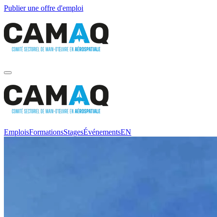
Publier une offre d'emploi
Emplois
Formations
Stages
Événements
EN