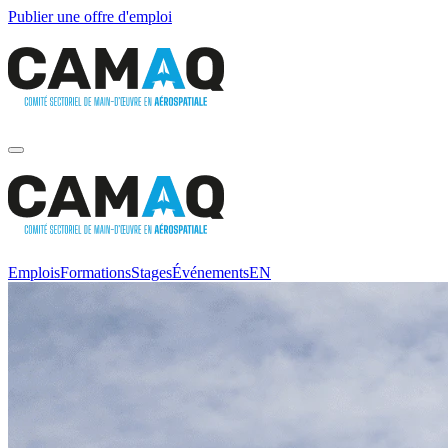
Publier une offre d'emploi
Emplois
Formations
Stages
Événements
EN