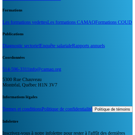
Formations
Les formations vedettes
Les formations CAMAQ
Formations COUD
Publications
Diagnostic sectoriel
Enquête salariale
Rapports annuels
Coordonnées
514-596-3311
info@camaq.org
5300 Rue Chauveau
Montréal, Québec H1N 3V7
Informations légales
Termes et conditions
Politique de confidentialité
Politique de témoins
Infolettre
Inscrivez-vous à notre infolettre pour rester à l'affût des dernières