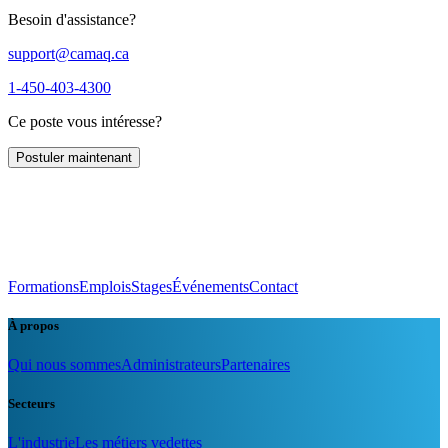
Besoin d'assistance?
support@camaq.ca
1-450-403-4300
Ce poste vous intéresse?
Postuler maintenant
Formations
Emplois
Stages
Événements
Contact
À propos
Qui nous sommes
Administrateurs
Partenaires
Secteurs
L'industrie
Les métiers vedettes