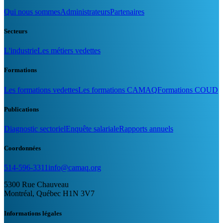
Qui nous sommes
Administrateurs
Partenaires
Secteurs
L'industrie
Les métiers vedettes
Formations
Les formations vedettes
Les formations CAMAQ
Formations COUD
Publications
Diagnostic sectoriel
Enquête salariale
Rapports annuels
Coordonnées
514-596-3311
info@camaq.org
5300 Rue Chauveau
Montréal, Québec H1N 3V7
Informations légales