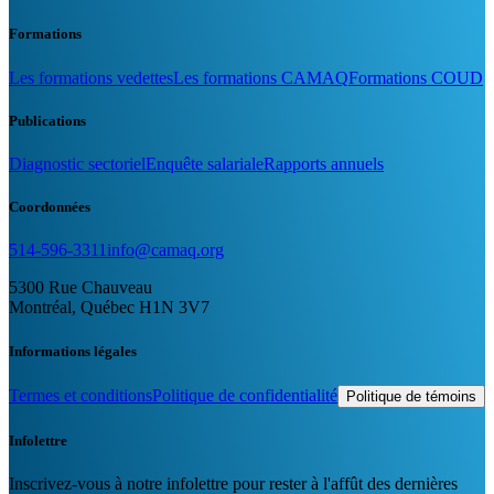
Formations
Les formations vedettes
Les formations CAMAQ
Formations COUD
Publications
Diagnostic sectoriel
Enquête salariale
Rapports annuels
Coordonnées
514-596-3311
info@camaq.org
5300 Rue Chauveau
Montréal, Québec H1N 3V7
Informations légales
Termes et conditions
Politique de confidentialité
Politique de témoins
Infolettre
Inscrivez-vous à notre infolettre pour rester à l'affût des dernières