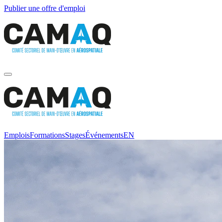
Publier une offre d'emploi
Emplois
Formations
Stages
Événements
EN