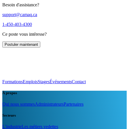
Besoin d'assistance?
support@camaq.ca
1-450-403-4300
Ce poste vous intéresse?
Postuler maintenant
Formations
Emplois
Stages
Événements
Contact
À propos
Qui nous sommes
Administrateurs
Partenaires
Secteurs
L'industrie
Les métiers vedettes