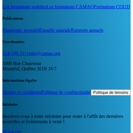
Les formations vedettes
Les formations CAMAQ
Formations COUD
Publications
Diagnostic sectoriel
Enquête salariale
Rapports annuels
Coordonnées
514-596-3311
info@camaq.org
5300 Rue Chauveau
Montréal, Québec H1N 3V7
Informations légales
Termes et conditions
Politique de confidentialité
Politique de témoins
Infolettre
Inscrivez-vous à notre infolettre pour rester à l'affût des dernières
nouvelles et événements à venir !
M'inscrire