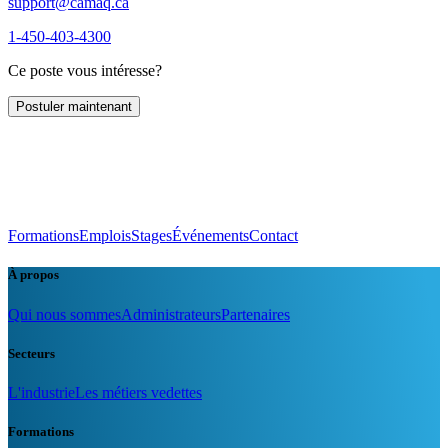
support@camaq.ca
1-450-403-4300
Ce poste vous intéresse?
Postuler maintenant
Formations
Emplois
Stages
Événements
Contact
À propos
Qui nous sommes
Administrateurs
Partenaires
Secteurs
L'industrie
Les métiers vedettes
Formations