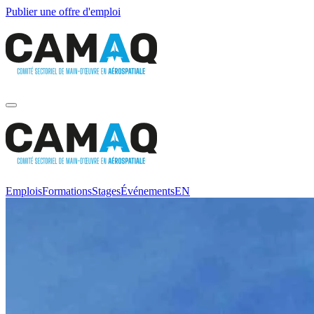
Publier une offre d'emploi
Emplois
Formations
Stages
Événements
EN