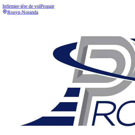
Infirmier·ière de vol
Propair
Rouyn-Noranda