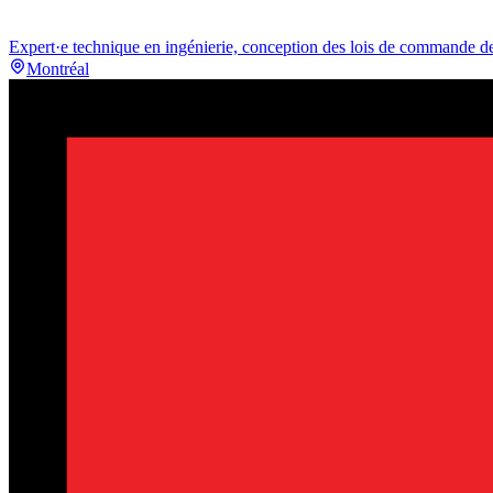
Expert·e technique en ingénierie, conception des lois de commande d
Montréal