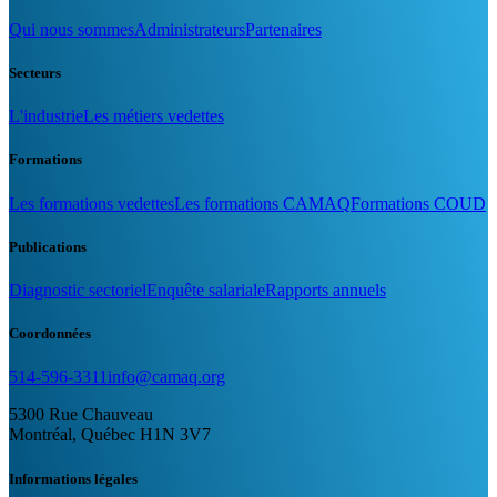
Qui nous sommes
Administrateurs
Partenaires
Secteurs
L'industrie
Les métiers vedettes
Formations
Les formations vedettes
Les formations CAMAQ
Formations COUD
Publications
Diagnostic sectoriel
Enquête salariale
Rapports annuels
Coordonnées
514-596-3311
info@camaq.org
5300 Rue Chauveau
Montréal, Québec H1N 3V7
Informations légales