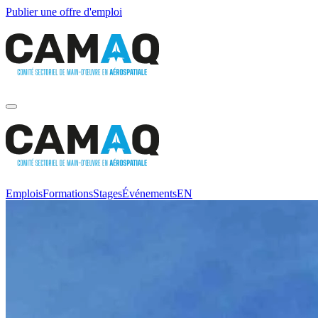
Publier une offre d'emploi
Emplois
Formations
Stages
Événements
EN