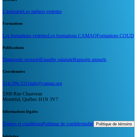
L'industrie
Les métiers vedettes
Formations
Les formations vedettes
Les formations CAMAQ
Formations COUD
Publications
Diagnostic sectoriel
Enquête salariale
Rapports annuels
Coordonnées
514-596-3311
info@camaq.org
5300 Rue Chauveau
Montréal, Québec H1N 3V7
Informations légales
Termes et conditions
Politique de confidentialité
Politique de témoins
Infolettre