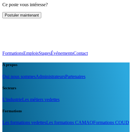
Ce poste vous intéresse?
Postuler maintenant
Formations
Emplois
Stages
Événements
Contact
À propos
Qui nous sommes
Administrateurs
Partenaires
Secteurs
L'industrie
Les métiers vedettes
Formations
Les formations vedettes
Les formations CAMAQ
Formations COUD