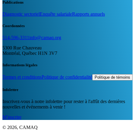
Publications
Diagnostic sectoriel
Enquête salariale
Rapports annuels
Coordonnées
514-596-3311
info@camaq.org
5300 Rue Chauveau
Montréal, Québec H1N 3V7
Informations légales
Termes et conditions
Politique de confidentialité
Politique de témoins
Infolettre
Inscrivez-vous à notre infolettre pour rester à l'affût des dernières
nouvelles et événements à venir !
M'inscrire
© 2026, CAMAQ