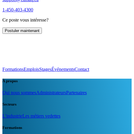
1-450-403-4300
Ce poste vous intéresse?
Postuler maintenant
Formations
Emplois
Stages
Événements
Contact
À propos
Qui nous sommes
Administrateurs
Partenaires
Secteurs
L'industrie
Les métiers vedettes
Formations