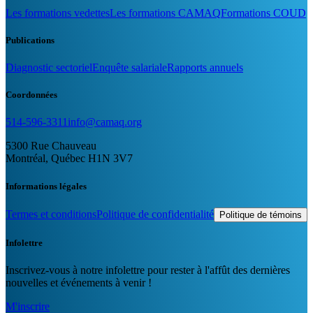
Les formations vedettes
Les formations CAMAQ
Formations COUD
Publications
Diagnostic sectoriel
Enquête salariale
Rapports annuels
Coordonnées
514-596-3311
info@camaq.org
5300 Rue Chauveau
Montréal, Québec H1N 3V7
Informations légales
Termes et conditions
Politique de confidentialité
Politique de témoins
Infolettre
Inscrivez-vous à notre infolettre pour rester à l'affût des dernières
nouvelles et événements à venir !
M'inscrire